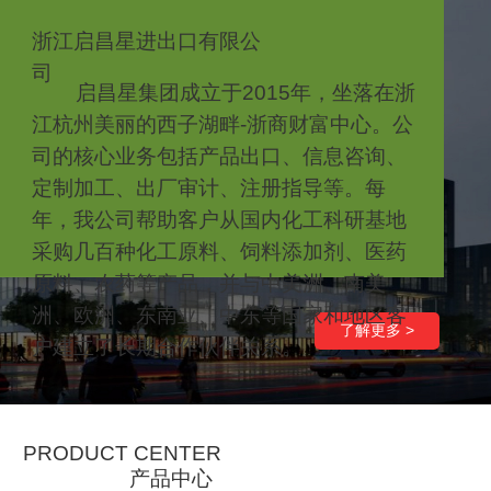
浙江启昌星进出口有限公
司
启昌星集团成立于2015年，坐落在浙
江杭州美丽的西子湖畔-浙商财富中心。公
司的核心业务包括产品出口、信息咨询、
定制加工、出厂审计、注册指导等。每
年，我公司帮助客户从国内化工科研基地
采购几百种化工原料、饲料添加剂、医药
原料、农药等产品，并与中美洲、南美
洲、欧洲、东南亚、中东等国家和地区客
了解更多 >
户建立了长期合作伙伴关系。
PRODUCT CENTER
产品中心